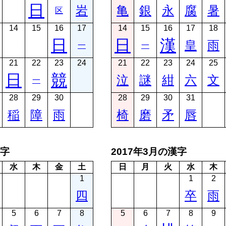
日
岩
亀
銀
永
腐
暑
区
14
15
16
17
14
15
16
17
18
日
日
漢
皇
雨
一
一
21
22
23
24
21
22
23
24
25
日
競
泣
謎
紺
六
文
一
28
29
30
28
29
30
31
稲
障
雨
椅
磨
矛
唇
漢字
2017年3月の漢字
水
木
金
土
日
月
火
水
木
1
1
2
四
卒
雨
5
6
7
8
5
6
7
8
9