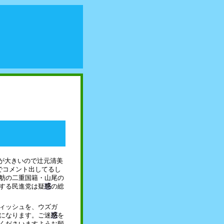
郎「デマが大きいので辻元清美
でコメント出してるし
舫の二重国籍・山尾の
する民進党は疑
惑
の総
ィッシュを、ウズガ
になります。ご迷
惑
を
くださいますようお願