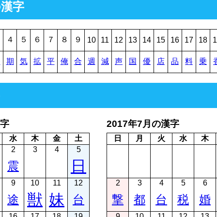
の漢字
３
４
５
６
７
８
９
10
11
12
13
14
15
16
17
18
1
務
期
気
拡
平
俺
合
週
減
声
国
優
店
品
料
乗
漢字
2017年7月の漢字
水
木
金
土
日
月
火
水
木
2
3
4
5
日
震
9
10
11
12
2
3
4
5
6
獣
妹
途
台
撃
都
台
税
婚
16
17
18
19
9
10
11
12
13