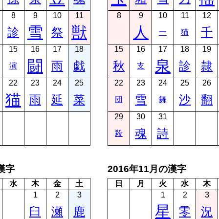
8
9
10
11
8
9
10
11
12
雪
獣
人
診
祭
千
一
猫
15
16
17
18
15
16
17
18
19
闘
泉
雨
戯
秋
診
隷
演
支
22
23
24
25
22
23
24
25
26
猫
雨
延
菜
雪
沙
翻
団
舞
29
30
31
魂
詩
殺
の漢字
2016年11月の漢字
水
木
金
土
日
月
火
水
木
1
2
3
1
2
3
星
臼
瀬
鹿
零
況