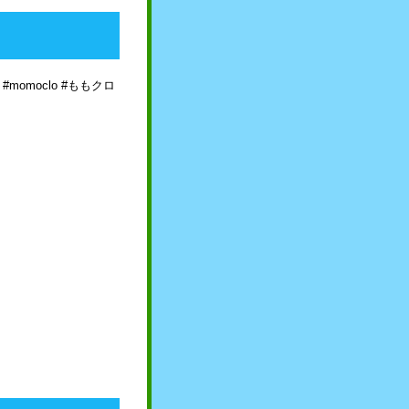
k4t #momoclo #ももクロ