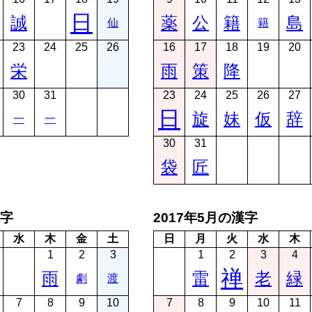
日
誠
薬
公
籍
島
仙
籍
23
24
25
26
16
17
18
19
20
栄
雨
策
降
30
31
23
24
25
26
27
日
旋
妹
仮
辞
一
一
30
31
袋
匠
漢字
2017年5月の漢字
水
木
金
土
日
月
火
水
木
1
2
3
1
2
3
4
禅
雨
雷
老
緑
劇
渡
7
8
9
10
7
8
9
10
11