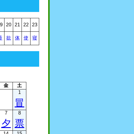
9
20
21
22
23
香
欲
体
使
寝
金
土
1
冒
7
8
夕
票
14
15