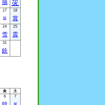
災
抽
17
18
賞
坂
24
25
雪
震
31
銃
金
土
6
7
韓
屋