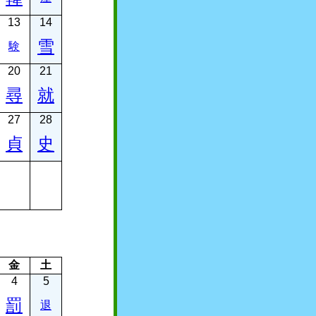
13
14
雪
験
20
21
尋
就
27
28
貞
史
金
土
4
5
罰
退