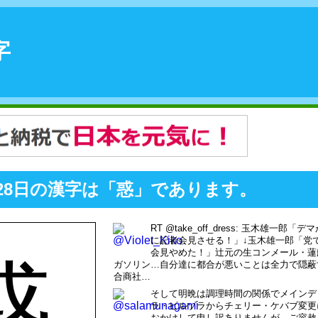
字
3月28日の漢字は「惑」であります。
RT @take_off_dress: 玉木雄一
に記者会見させる！」↓玉木雄一郎「党
会見やめた！」辻元の生コンメール・蓮
惑
ガソリン…自分達に都合が悪いことは全力で隠蔽
合商社…
そして明晩は調理時間の関係でメインデ
ラ・ピルゾラからチェリー・ケバブ変更
おかけして申し訳ありませんが、ご容赦