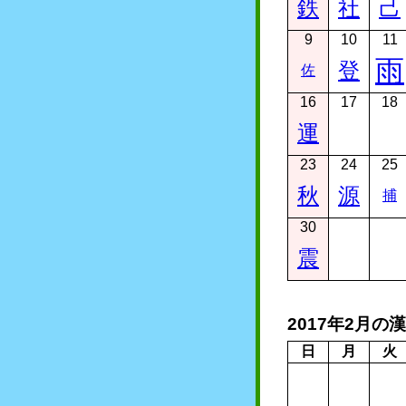
鉄
社
己
9
10
11
雨
登
佐
16
17
18
運
23
24
25
秋
源
捕
30
震
2017年2月の
日
月
火