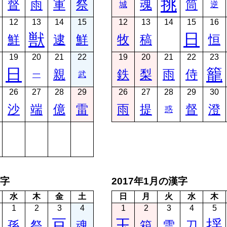
挑
督
雨
軍
祭
魂
筒
城
逆
12
13
14
15
12
13
14
15
16
獣
日
鮮
逮
鮮
牧
稿
恒
19
20
21
22
19
20
21
22
23
日
籠
親
鉄
梨
雨
侍
一
武
26
27
28
29
26
27
28
29
30
沙
端
億
雷
雨
提
督
澄
惑
漢字
2017年1月の漢字
水
木
金
土
日
月
火
水
木
1
2
3
4
1
2
3
4
5
豆
玉
揺
孫
祭
魂
箱
雪
刀