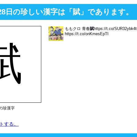
3月28日の珍しい漢字は「賦」であります。
ももクロ 青春
賦
https://t.co/SUR32yb
https://t.co/onKmesEpTI
賦
日の珍漢字
トする。