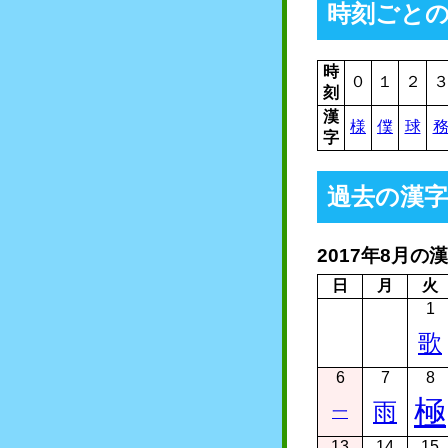
時刻ごと
時
０
１
２
刻
漢
様
僕
球
字
過去の漢字
2017年8月の
日
月
火
1
歌
6
7
8
極
雨
一
13
14
15