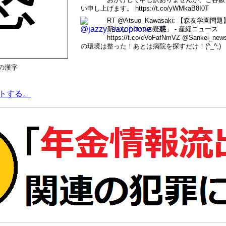
い申し上げます。 https://t.co/yWMkaB8I0T
RT @Atsuo_Kawasaki: 【森友学
新たな「３つの疑
惑
」 - 産経ニュース
https://t.co/cVoFafNmVZ @Sank
の環境は整った！あとは病院を探すだけ！(^_^;)
日の漢字
トする。