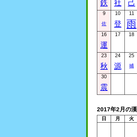
鉄
社
己
9
10
11
雨
登
佐
16
17
18
運
23
24
25
秋
源
捕
30
震
2017年2月の
日
月
火