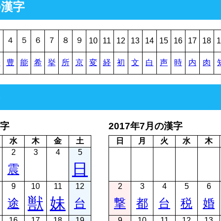
の漢字
３
４
５
６
７
８
９
10
11
12
13
14
15
16
17
18
1
寄
豊
能
希
挙
所
京
変
経
初
文
白
声
時
内
肉
漢字
2017年7月の漢字
水
木
金
土
日
月
火
水
木
2
3
4
5
日
震
9
10
11
12
2
3
4
5
6
獣
妹
途
台
撃
都
台
税
婚
16
17
18
19
9
10
11
12
13