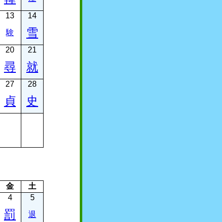
13
14
雪
験
20
21
尋
就
27
28
貞
史
金
土
4
5
罰
退