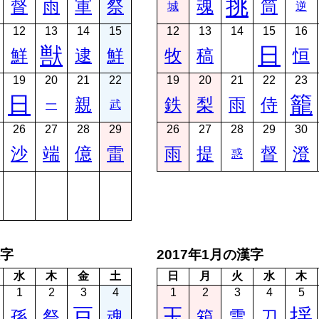
挑
督
雨
軍
祭
魂
筒
城
逆
12
13
14
15
12
13
14
15
16
獣
日
鮮
逮
鮮
牧
稿
恒
19
20
21
22
19
20
21
22
23
日
籠
親
鉄
梨
雨
侍
一
武
26
27
28
29
26
27
28
29
30
沙
端
億
雷
雨
提
督
澄
惑
漢字
2017年1月の漢字
水
木
金
土
日
月
火
水
木
1
2
3
4
1
2
3
4
5
豆
玉
揺
孫
祭
魂
箱
雪
刀