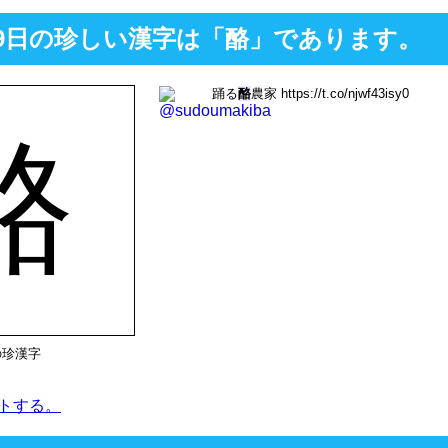
2月9日の珍しい漢字は「酪」であります。
踊る
酪
農家 https://t.co/njwf43isy0
酪
の珍漢字
トする。