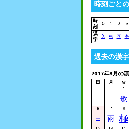
時刻ごと
時
０
１
２
刻
漢
入
魚
互
字
過去の漢字
2017年8月の
日
月
火
1
歌
6
7
8
極
雨
一
13
14
15