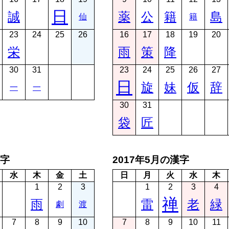
日
誠
薬
公
籍
島
仙
籍
23
24
25
26
16
17
18
19
20
栄
雨
策
降
30
31
23
24
25
26
27
日
旋
妹
仮
辞
一
一
30
31
袋
匠
漢字
2017年5月の漢字
水
木
金
土
日
月
火
水
木
1
2
3
1
2
3
4
禅
雨
雷
老
緑
劇
渡
7
8
9
10
7
8
9
10
11