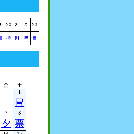
9
20
21
22
23
知
待
野
早
自
金
土
1
冒
7
8
夕
票
14
15