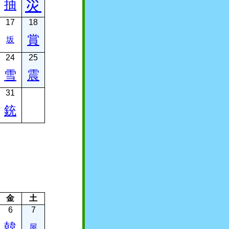
災
抽
17
18
賞
坂
24
25
雪
震
31
銃
金
土
6
7
韓
屋