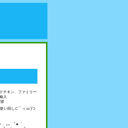
ドチキン、ファミリー
輸入
希望
使い回し⊂⌒っ´ω`)つ
にゃ． ｡｡ ﾟ●゜