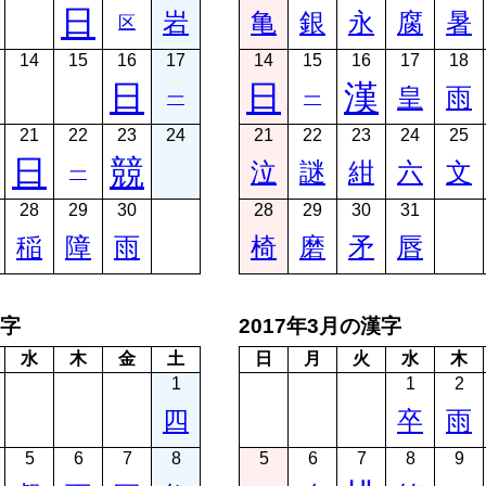
日
岩
亀
銀
永
腐
暑
区
14
15
16
17
14
15
16
17
18
日
日
漢
皇
雨
一
一
21
22
23
24
21
22
23
24
25
日
競
泣
謎
紺
六
文
一
28
29
30
28
29
30
31
稲
障
雨
椅
磨
矛
唇
漢字
2017年3月の漢字
水
木
金
土
日
月
火
水
木
1
1
2
四
卒
雨
5
6
7
8
5
6
7
8
9