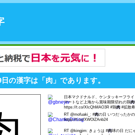
字
2月9日の漢字は「肉」であります。
日本マクドナルド、ケンタッキーフライ
マートなど上海から賞味期限切れの鶏
肉
https://t.co/XIcQhMAO3R #鶏
肉
#拡散
肉
RT @mofuaki_: #
肉
の日 いつだったかの
https://t.co/XWOlZAnb24
RT @kingjim: きょうは #
肉
球の日 だ