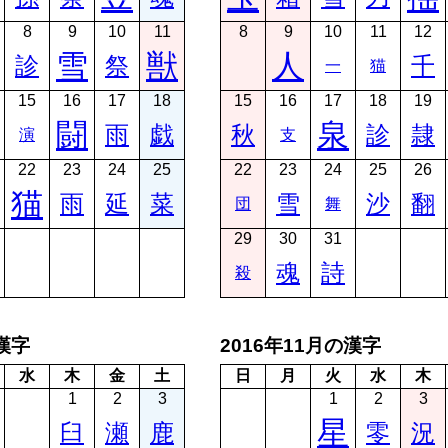
8
9
10
11
8
9
10
11
12
雪
獣
人
診
祭
千
一
猫
15
16
17
18
15
16
17
18
19
闘
泉
雨
戯
秋
診
隷
演
支
22
23
24
25
22
23
24
25
26
猫
雨
延
菜
雪
沙
翻
団
舞
29
30
31
魂
詩
殺
の漢字
2016年11月の漢字
水
木
金
土
日
月
火
水
木
1
2
3
1
2
3
星
臼
瀬
鹿
零
況