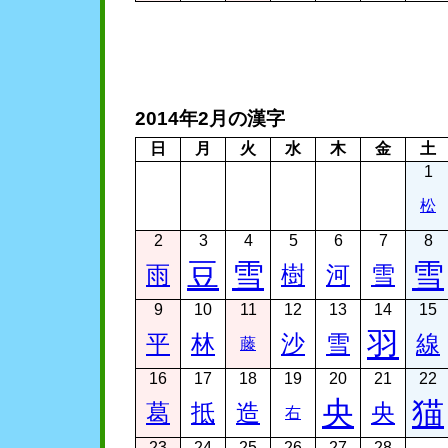
2014年2月の漢字
日
月
火
水
木
金
土
1
松
2
3
4
5
6
7
8
豆
雪
雪
雨
樹
河
雪
9
10
11
12
13
14
15
羽
平
林
沙
雪
線
藤
16
17
18
19
20
21
22
央
猫
葛
抵
造
央
右
23
24
25
26
27
28