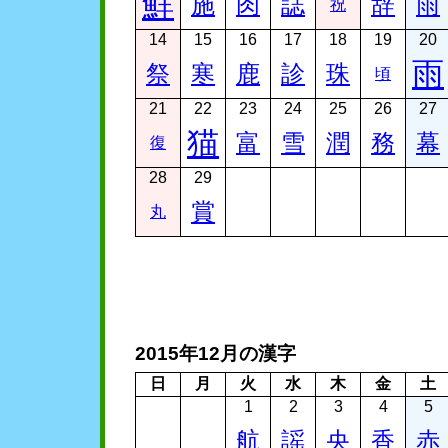
鮮
施
肉
誌
辞
雨
祝
14
15
16
17
18
19
20
雨
祭
寒
鹿
診
珠
頃
21
22
23
24
25
26
27
猫
富
雪
潤
務
幕
復
28
29
賞
丸
2015年12月の漢字
日
月
火
水
木
金
土
1
2
3
4
5
航
謡
央
香
赤