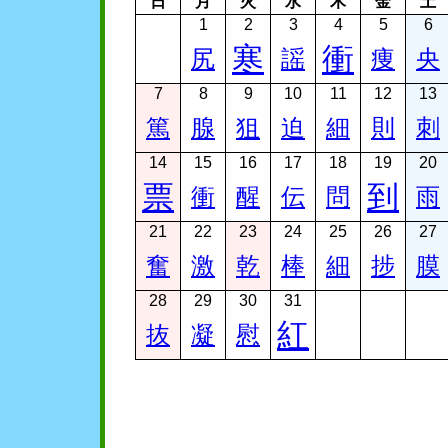
日
月
火
水
木
金
土
1
2
3
4
5
6
寒
衝
尻
謡
痩
央
7
8
9
10
11
12
13
篤
腺
狙
迫
細
則
刺
14
15
16
17
18
19
20
票
到
衝
醒
伝
問
雨
21
22
23
24
25
26
27
奮
激
乾
棒
細
捗
膜
28
29
30
31
紅
抜
凝
慰