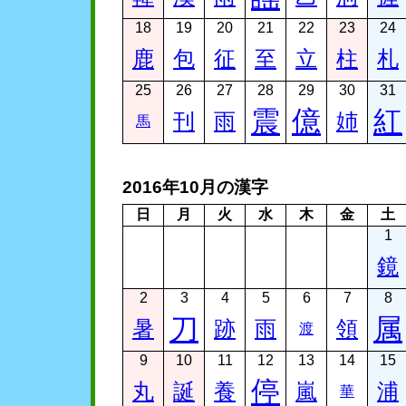
18
19
20
21
22
23
24
鹿
包
征
至
立
柱
札
25
26
27
28
29
30
31
震
億
紅
刊
雨
姉
馬
2016年10月の漢字
日
月
火
水
木
金
土
1
鏡
2
3
4
5
6
7
8
刀
属
暑
跡
雨
領
渡
9
10
11
12
13
14
15
停
丸
誕
養
嵐
浦
華