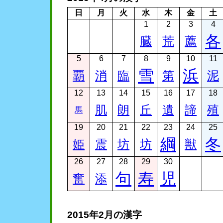
日
月
火
水
木
金
土
1
2
3
4
各
臓
荒
薦
5
6
7
8
9
10
11
雪
浜
覇
消
臨
第
泥
12
13
14
15
16
17
18
肌
朗
丘
遺
諦
殖
馬
19
20
21
22
23
24
25
綱
冬
姫
震
坊
坊
獣
26
27
28
29
30
句
寿
児
奮
添
2015年2月の漢字