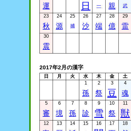
日
運
親
一
武
23
24
25
26
27
28
29
秋
源
沙
端
億
雷
捕
30
震
2017年2月の漢字
日
月
火
水
木
金
土
1
2
3
4
豆
孫
祭
魂
5
6
7
8
9
10
11
雪
獣
審
境
孫
診
祭
12
13
14
15
16
17
18