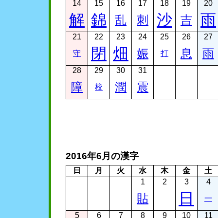
14
15
16
17
18
19
20
解
錦
沙
雨
乱
刺
吉
21
22
23
24
25
26
27
閉
畑
娠
息
雨
守
打
28
29
30
31
障
潤
震
校
2016年6月の漢字
日
月
火
水
木
金
土
1
2
3
4
日
貼
一
5
6
7
8
9
10
11