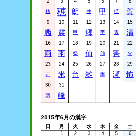
2
3
4
5
6
7
8
穂
朗
甲
賀
格
井
拡
9
10
11
12
13
14
15
艦
震
郷
清
甲
字
震
16
17
18
19
20
21
22
雨
雨
仙
害
祭
仙
火
23
24
25
26
27
28
29
米
台
雑
瀬
怖
走
艦
30
31
峰
議
2015年6月の漢字
日
月
火
水
木
金
土
1
2
3
4
5
6