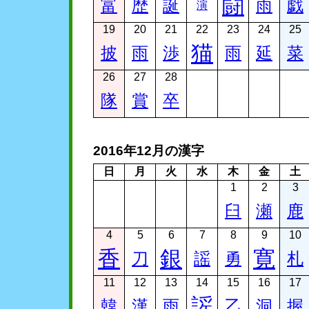
闘
富
歴
誕
雨
戯
演
19
20
21
22
23
24
25
猫
披
雨
渉
雨
延
菜
26
27
28
隊
賞
卒
2016年12月の漢字
日
月
火
水
木
金
土
1
2
3
臼
瀬
鹿
4
5
6
7
8
9
10
香
銀
寛
刀
謡
勇
札
11
12
13
14
15
16
17
謡
韓
漢
雨
乙
洞
握