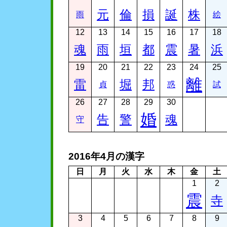
元
倫
損
誕
株
雨
絵
12
13
14
15
16
17
18
魂
雨
垣
都
震
暑
浜
19
20
21
22
23
24
25
離
雷
堀
邦
貞
惑
試
26
27
28
29
30
婚
告
警
魂
守
2016年4月の漢字
日
月
火
水
木
金
土
1
2
震
寺
3
4
5
6
7
8
9