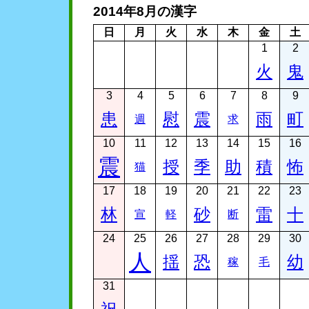
2014年8月の漢字
日
月
火
水
木
金
土
1
2
火
鬼
3
4
5
6
7
8
9
患
慰
震
雨
町
週
求
10
11
12
13
14
15
16
震
授
季
助
積
怖
猫
17
18
19
20
21
22
23
林
砂
雷
十
宣
軽
断
24
25
26
27
28
29
30
人
揺
恐
幼
稼
毛
31