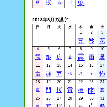
菓
授
雨
秋
川
2013年8月の漢字
日
月
火
水
木
金
土
1
2
3
霊
秒
花
4
5
6
7
8
9
10
震
震
銀
広
雨
暑
暑
11
12
13
14
15
16
17
雷
群
商
怖
代
念
字
18
19
20
21
22
23
24
雨
門
桜
雷
橋
疲
募
25
26
27
28
29
30
31
貞
寒
揺
祭
雨
万
報