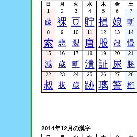
日
月
火
水
木
金
土
1
2
3
4
5
6
7
裸
豆
貯
損
娘
藤
斬
8
9
10
11
12
13
14
索
唐
股
悲
裂
殻
慢
15
16
17
18
19
20
21
潰
証
尿
減
歳
斬
勝
22
23
24
25
26
27
28
叔
跡
璃
警
状
歳
桁
2014年12月の漢字