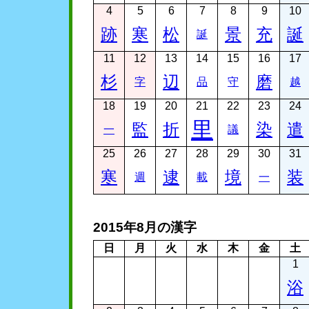
4
5
6
7
8
9
10
跡
寒
松
景
充
誕
誕
11
12
13
14
15
16
17
杉
辺
磨
字
品
守
越
18
19
20
21
22
23
24
里
監
折
染
遣
一
議
25
26
27
28
29
30
31
寒
逮
境
装
週
載
一
2015年8月の漢字
日
月
火
水
木
金
土
1
浴