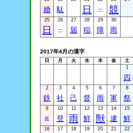
日
競
婚
駄
一
25
26
27
28
29
30
日
届
稲
障
雨
一
2017年4月の漢字
日
月
火
水
木
金
土
1
四
2
3
4
5
6
7
8
鉄
社
己
督
雨
軍
祭
9
10
11
12
13
14
15
雨
獣
登
鮮
逮
鮮
佐
16
17
18
19
20
21
22