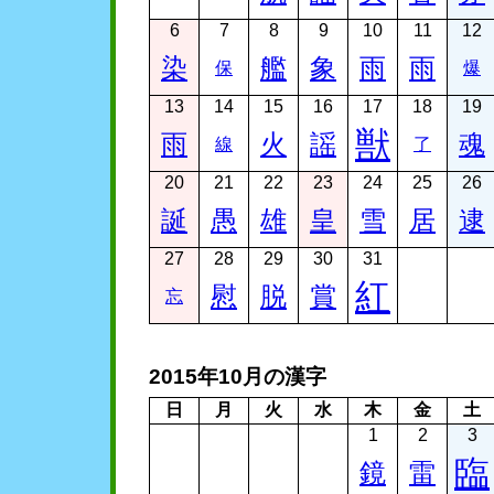
6
7
8
9
10
11
12
染
艦
象
雨
雨
保
爆
13
14
15
16
17
18
19
獣
雨
火
謡
魂
線
了
20
21
22
23
24
25
26
誕
愚
雄
皇
雪
居
逮
27
28
29
30
31
紅
慰
脱
賞
忘
2015年10月の漢字
日
月
火
水
木
金
土
1
2
3
臨
鏡
雷