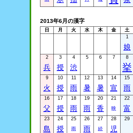
2013年6月の漢字
日
月
火
水
木
金
土
1
娘
2
3
4
5
6
7
8
挙
兵
授
渋
9
10
11
12
13
14
15
火
授
雨
暑
暑
宣
雨
16
17
18
19
20
21
22
父
授
雨
雨
香
富
映
23
24
25
26
27
28
29
島
授
雨
児
雨
続