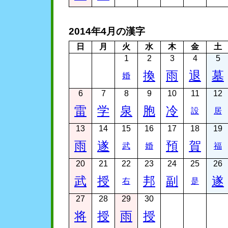
2014年4月の漢字
日
月
火
水
木
金
土
1
2
3
4
5
換
雨
退
墓
婚
6
7
8
9
10
11
12
雷
学
泉
胞
冷
設
居
13
14
15
16
17
18
19
雨
遂
預
賀
武
婚
福
20
21
22
23
24
25
26
武
授
邦
副
遂
右
是
27
28
29
30
将
授
雨
授