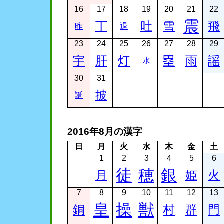
16
17
18
19
20
21
22
震
丁
吐
雪
飛
昨
退
23
24
25
26
27
28
29
宇
肝
灯
塁
雨
謡
水
30
31
披
誕
2016年8月の漢字
日
月
火
水
木
金
土
1
2
3
4
5
6
徒
穂
銀
月
姫
火
7
8
9
10
11
12
13
皇
操
獣
銅
村
群
門