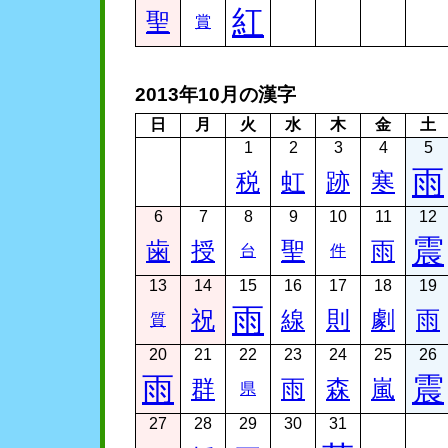
紅
聖
賞
2013年10月の漢字
日
月
火
水
木
金
土
1
2
3
4
5
雨
税
虹
跡
寒
6
7
8
9
10
11
12
震
歯
授
聖
雨
台
件
13
14
15
16
17
18
19
雨
祝
線
則
劇
雨
質
20
21
22
23
24
25
26
雨
震
群
雨
森
嵐
県
27
28
29
30
31