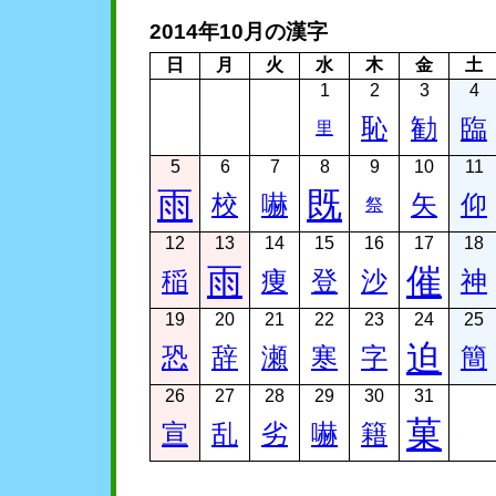
2014年10月の漢字
日
月
火
水
木
金
土
1
2
3
4
恥
勧
臨
里
5
6
7
8
9
10
11
雨
既
校
嚇
矢
仰
祭
12
13
14
15
16
17
18
雨
催
稲
痩
登
沙
神
19
20
21
22
23
24
25
迫
恐
辞
瀬
寒
字
簡
26
27
28
29
30
31
菓
宣
乱
劣
嚇
籍