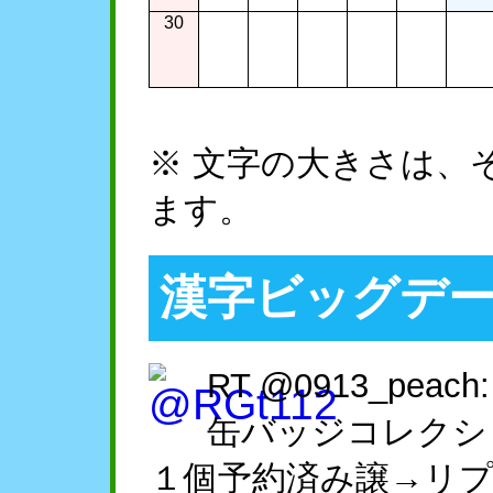
30
※ 文字の大きさは、
ます。
漢字ビッグデ
RT @0913_pe
缶バッジコレクション
１個予約済み譲→リ