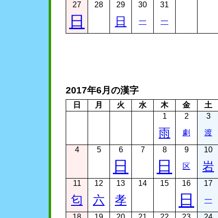
27
28
29
30
31
日
日
一
一
2017年6月の漢字
日
月
火
水
木
金
土
1
2
3
雨
劇
渡
4
5
6
7
8
9
10
日
日
岩
区
11
12
13
14
15
16
17
日
匂
六
孝
一
18
19
20
21
22
23
24