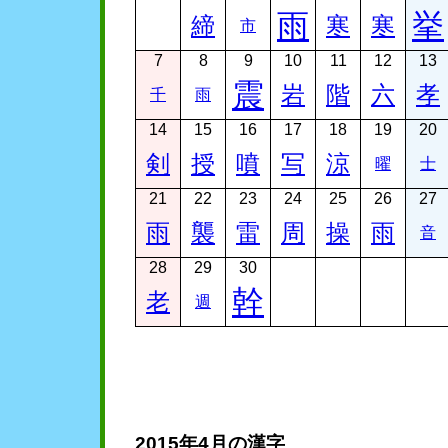
雨
挙
締
寒
寒
市
7
8
9
10
11
12
13
震
岩
階
六
孝
千
雨
14
15
16
17
18
19
20
剣
授
噴
写
涼
曜
士
21
22
23
24
25
26
27
雨
襲
雷
周
操
雨
音
28
29
30
幹
老
週
2015年4月の漢字