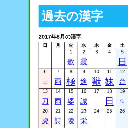
過去の漢字
2017年8月の漢字
日
月
火
水
木
金
土
1
2
3
4
5
日
歌
震
6
7
8
9
10
11
12
極
獣
妹
雨
途
台
一
13
14
15
16
17
18
19
日
刀
雨
婆
誠
仙
20
21
22
23
24
25
26
虎
詩
陵
栄