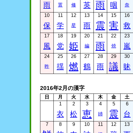
雨
雨
英
咽
置
修
奈
10
11
12
13
14
15
16
震
害
保
学
雨
救
星
17
18
19
20
21
22
23
姫
雨
風
党
嵐
編
焼
24
25
26
27
28
29
30
燃
議
揺
鶴
雨
昧
昨
2016年2月の漢字
日
月
火
水
木
金
土
1
2
3
4
5
6
恵
震
衣
松
台
姉
7
8
9
10
11
12
13