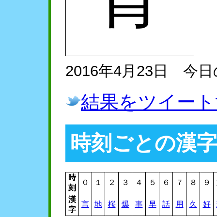
2016年4月23日 今
結果をツイート
時刻ごとの漢
時
０
１
２
３
４
５
６
７
８
９
刻
漢
言
地
桜
爆
事
早
話
用
久
好
字