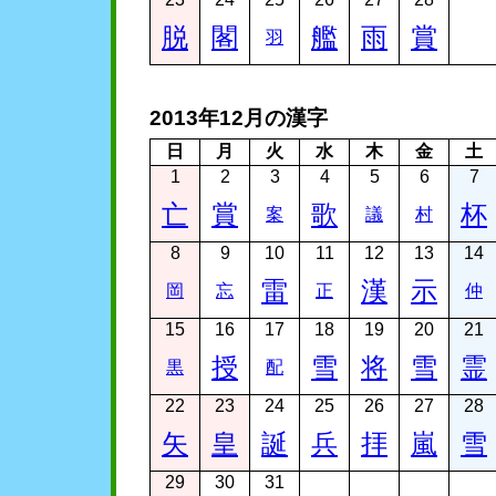
脱
閣
艦
雨
賞
羽
2013年12月の漢字
日
月
火
水
木
金
土
1
2
3
4
5
6
7
亡
賞
歌
杯
案
議
村
8
9
10
11
12
13
14
雷
漢
示
岡
忘
正
仲
15
16
17
18
19
20
21
授
雪
将
雪
霊
黒
配
22
23
24
25
26
27
28
矢
皇
誕
兵
拝
嵐
雪
29
30
31