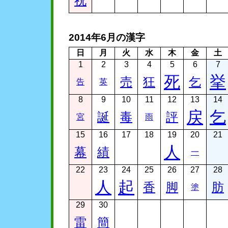
祝
2014年6月の漢字
日
月
火
水
木
金
土
1
2
3
4
5
6
7
死
挙
売
狂
乞
告
英
8
9
10
11
12
13
14
戻
乞
誕
毒
評
宮
雨
15
16
17
18
19
20
21
人
幕
績
一
22
23
24
25
26
27
28
人
起
香
脚
肪
塗
29
30
雷
簡